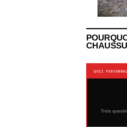
POURQUOI
CHAUSSUR
QUIZ PERSONNA
Votre recommandation sur faut-il vraiment
plusieu
Trois questi