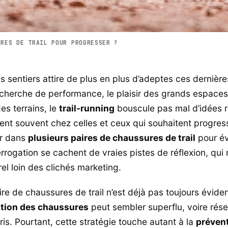
URES DE TRAIL POUR PROGRESSER ?
les sentiers attire de plus en plus d’adeptes ces dernièr
echerche de performance, le plaisir des grands espaces 
des terrains, le
trail-running
bouscule pas mal d’idées 
ent souvent chez celles et ceux qui souhaitent progresse
ir dans
plusieurs paires de chaussures de trail
pour év
errogation se cachent de vraies pistes de réflexion, qui 
el loin des clichés marketing.
ire de chaussures de trail n’est déjà pas toujours éviden
ation des chaussures
peut sembler superflu, voire rés
is. Pourtant, cette stratégie touche autant à la
préven