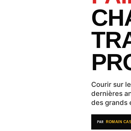
CH
TR
PR
Courir sur l
dernières an
des grands 
PAR
ROMAIN CA