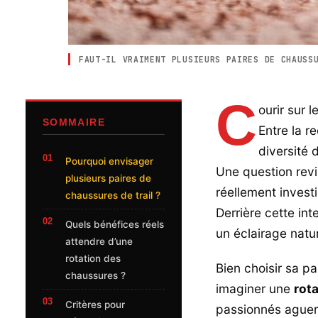
FAUT-IL VRAIMENT PLUSIEURS PAIRES DE CHAUSS
C
ourir sur 
SOMMAIRE
Entre la r
diversité 
Pourquoi envisager
Une question revi
plusieurs paires de
réellement invest
chaussures de trail ?
Derrière cette int
Quels bénéfices réels
un éclairage natur
attendre d’une
rotation des
Bien choisir sa pa
chaussures ?
imaginer une
rot
Critères pour
passionnés aguerr