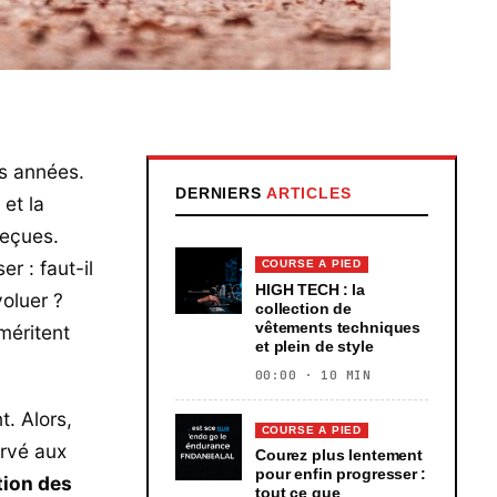
es années.
DERNIERS
ARTICLES
et la
reçues.
r : faut-il
COURSE A PIED
HIGH TECH : la
oluer ?
collection de
vêtements techniques
méritent
et plein de style
00:00 · 10 MIN
t. Alors,
COURSE A PIED
ervé aux
Courez plus lentement
pour enfin progresser :
tion des
tout ce que