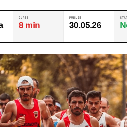
DURÉE
PUBLIÉ
STA
a
8 min
30.05.26
N