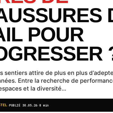
AUSSURES 
AIL POUR
OGRESSER 
es sentiers attire de plus en plus d’adept
nées. Entre la recherche de performance,
espaces et la diversité…
·
PUBLIÉ
30.05.26
·
8 min
STEL