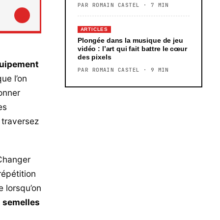
PAR ROMAIN CASTEL · 7 MIN
↓
ARTICLES
Plongée dans la musique de jeu
vidéo : l’art qui fait battre le cœur
des pixels
quipement
PAR ROMAIN CASTEL · 9 MIN
ue l’on
tonner
es
 traversez
 Changer
répétition
e lorsqu’on
s semelles