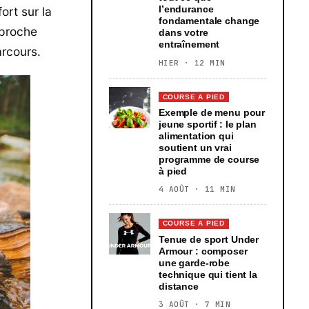
l’endurance
rt sur la
fondamentale change
pproche
dans votre
entraînement
arcours.
HIER · 12 MIN
COURSE A PIED
Exemple de menu pour
jeune sportif : le plan
alimentation qui
soutient un vrai
programme de course
à pied
4 AOÛT · 11 MIN
COURSE A PIED
Tenue de sport Under
Armour : composer
une garde-robe
technique qui tient la
distance
3 AOÛT · 7 MIN