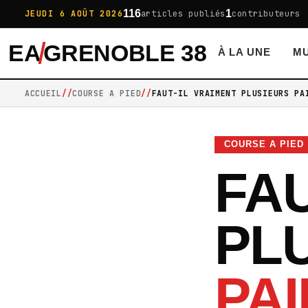
116
1
JEUDI 6 AOÛT 2026
articles publiés
contributeurs
EA
GRENOBLE 38
À LA UNE
MU
ACCUEIL
COURSE A PIED
FAUT-IL VRAIMENT PLUSIEURS PA
COURSE A PIED
FAU
PL
PAI