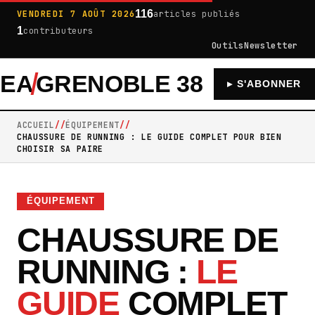
116
VENDREDI 7 AOÛT 2026
articles publiés
1
contributeurs
Outils
Newsletter
EA
GRENOBLE 38
À LA UNE
MUS
▸ S'ABONNER
ACCUEIL
ÉQUIPEMENT
CHAUSSURE DE RUNNING : LE GUIDE COMPLET POUR BIEN
CHOISIR SA PAIRE
ÉQUIPEMENT
CHAUSSURE DE
RUNNING :
LE
GUIDE
COMPLET