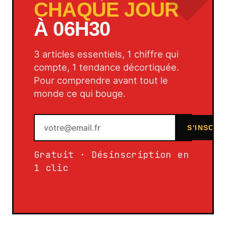
CHAQUE JOUR
À 06H30
3 articles essentiels, 1 chiffre qui
compte, 1 tendance décortiquée.
Pour comprendre avant tout le
monde ce qui bouge.
S'INSCRI
Gratuit · Désinscription en
1 clic