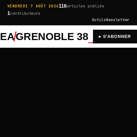
116
VENDREDI 7 AOÛT 2026
articles publiés
1
contributeurs
Outils
Newsletter
EA
GRENOBLE 38
À LA UNE
MUS
▸ S'ABONNER