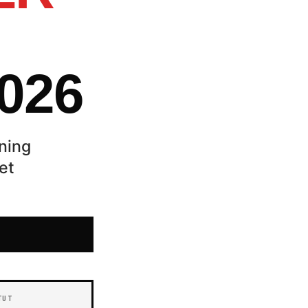
026
uning
et
TUT