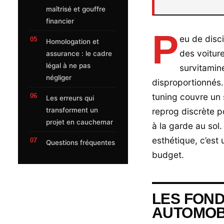
maîtrisé et gouffre
financier
P
eu de disci
Homologation et
des voitur
assurance : le cadre
légal à ne pas
survitamin
négliger
disproportionnés.
tuning couvre un 
Les erreurs qui
transforment un
reprog discrète p
projet en cauchemar
à la garde au sol
esthétique, c’est
Questions fréquentes
budget.
LES FON
AUTOMOB