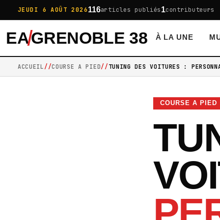
116
1
JEUDI 6 AOÛT 2026
articles publiés
contributeurs
EA
GRENOBLE 38
À LA UNE
MU
ACCUEIL
COURSE A PIED
TUNING DES VOITURES : PERSONN
COURSE A PIED
TU
VO
PE