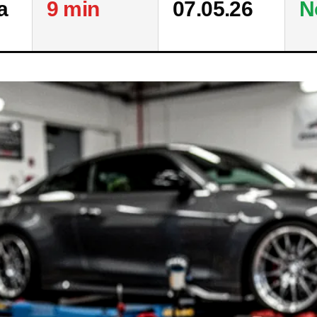
a
9 min
07.05.26
N