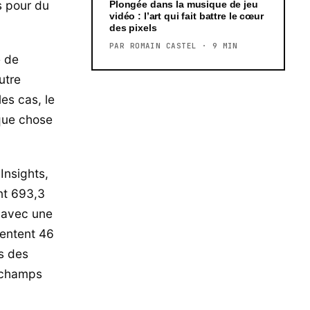
s pour du
Plongée dans la musique de jeu
vidéo : l’art qui fait battre le cœur
des pixels
PAR ROMAIN CASTEL · 9 MIN
e de
utre
es cas, le
lque chose
Insights,
nt 693,3
, avec une
sentent 46
s des
x champs