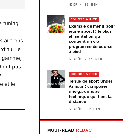
HIER · 12 MIN
COURSE A PIED
e tuning
Exemple de menu pour
jeune sportif : le plan
alimentation qui
s ailerons
soutient un vrai
programme de course
d’hui, le
à pied
de gamme,
4 AOÛT · 11 MIN
chent pas
e
COURSE A PIED
Tenue de sport Under
e et le
Armour : composer
une garde-robe
technique qui tient la
distance
3 AOÛT · 7 MIN
MUST-READ
RÉDAC