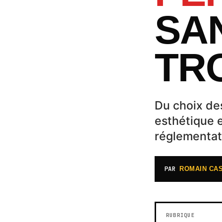
SA
TR
Du choix des
esthétique e
réglementat
PAR
ROMAIN CA
RUBRIQUE