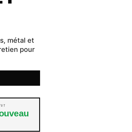
s, métal et
retien pour
TUT
ouveau