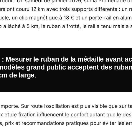
produit. Un samedi de janvier 2026, sur la Promenade d
urs ont couru 12 km avec trois supports différents : un 
oucle, un clip magnétique à 18 € et un porte-rail en alu
ip a lâché à 5 km, le ruban a frotté, le rail a tenu mais a
: Mesurer le ruban de la médaille avant ac
modèles grand public acceptent des ruba
cm de large.
importe. Sur route l’oscillation est plus visible que sur t
 et de fixation influencent le confort autant que le des
es, prix et recommandations pratiques pour éviter les er