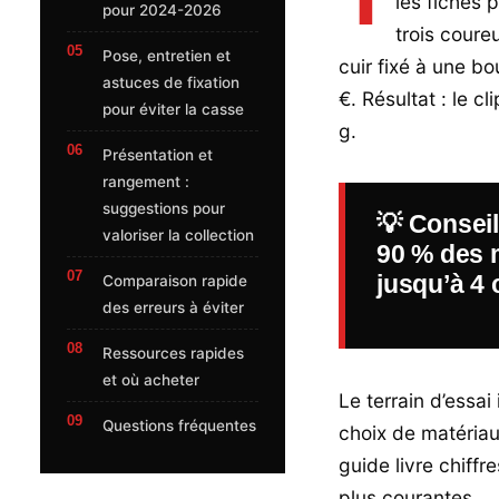
les fiches 
pour 2024-2026
trois coure
Pose, entretien et
cuir fixé à une b
astuces de fixation
€. Résultat : le cl
pour éviter la casse
g.
Présentation et
rangement :
suggestions pour
💡
Conseil
valoriser la collection
90 % des 
jusqu’à 4 
Comparaison rapide
des erreurs à éviter
Ressources rapides
et où acheter
Le terrain d’essai 
Questions fréquentes
choix de matériaux
guide livre chiffr
plus courantes.