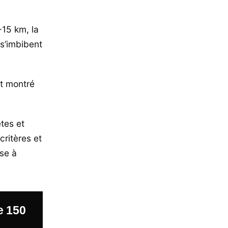
-15 km, la
 s’imbibent
nt montré
tes et
critères et
rse à
e 150