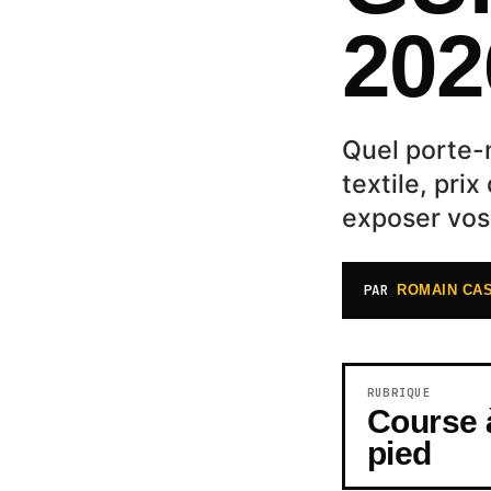
202
Quel porte-m
textile, pri
exposer vos
PAR
ROMAIN CA
RUBRIQUE
Course 
pied