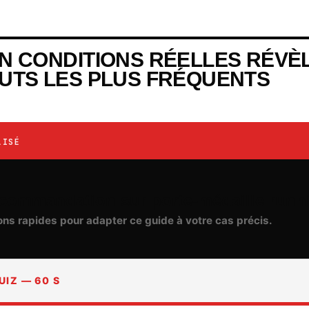
N CONDITIONS RÉELLES RÉVÈ
UTS LES PLUS FRÉQUENTS
LISÉ
recommandation sur porte-médaille runn
ons rapides pour adapter ce guide à votre cas précis.
UIZ — 60 S