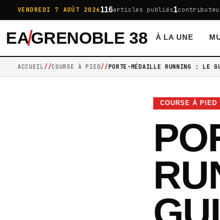
116
1
VENDREDI 7 AOÛT 2026
articles publiés
contributeu
EA
GRENOBLE 38
À LA UNE
MU
ACCUEIL
COURSE À PIED
PORTE-MÉDAILLE RUNNING : LE G
COURSE À PIED
PO
RU
GU