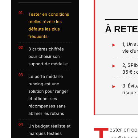
Tester en conditions
réelles révèle les
À RETE
défauts les plus
fréquents
1, Un s
3 critères chiffrés
vie d'u
pour choisir son
support de médaille
2, SPI
35 € ; 
Le porte médaille
running est une
3, Évit
solution pour ranger
risque 
et afficher ses
récompenses sans
abîmer les rubans
T
Un budget réaliste et
ester en co
marques testées