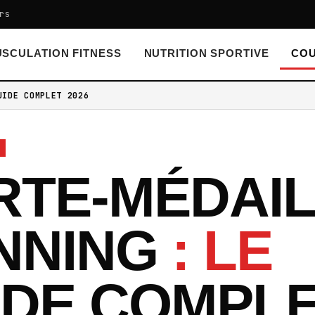
rs
SCULATION FITNESS
NUTRITION SPORTIVE
COU
UIDE COMPLET 2026
RTE-MÉDAI
NNING
: LE
IDE COMPL