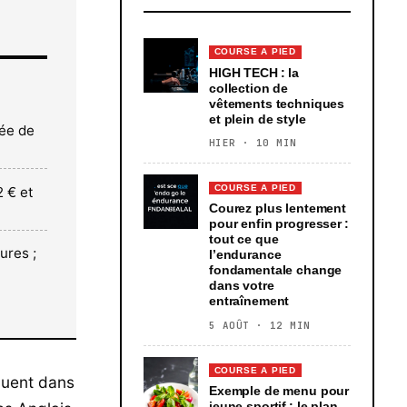
COURSE A PIED
HIGH TECH : la
collection de
vêtements techniques
et plein de style
rée de
HIER · 10 MIN
COURSE A PIED
 € et
Courez plus lentement
pour enfin progresser :
tout ce que
ures ;
l’endurance
fondamentale change
dans votre
entraînement
5 AOÛT · 12 MIN
COURSE A PIED
quent dans
Exemple de menu pour
jeune sportif : le plan