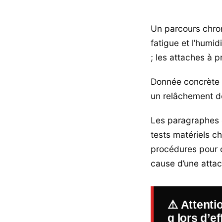
Un parcours chron
fatigue et l’humid
; les attaches à p
Donnée concrète :
un relâchement de
Les paragraphes qu
tests matériels ch
procédures pour c
cause d’une attac
⚠️
Attenti
g lors d’e