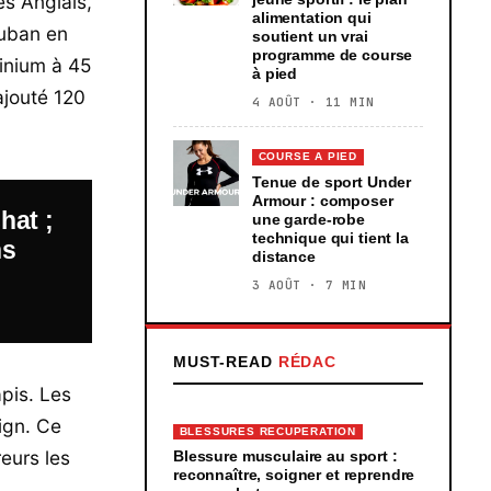
es Anglais,
alimentation qui
ruban en
soutient un vrai
programme de course
minium à 45
à pied
 ajouté 120
4 AOÛT · 11 MIN
COURSE A PIED
Tenue de sport Under
Armour : composer
hat ;
une garde-robe
technique qui tient la
ns
distance
3 AOÛT · 7 MIN
MUST-READ
RÉDAC
apis. Les
ign. Ce
BLESSURES RECUPERATION
reurs les
Blessure musculaire au sport :
reconnaître, soigner et reprendre