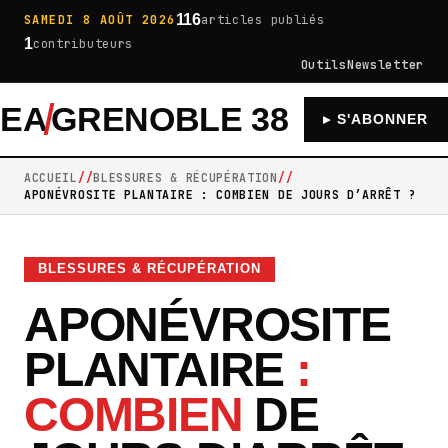
116
SAMEDI 8 AOÛT 2026
articles publiés
1
contributeurs
Outils
Newsletter
EA
GRENOBLE 38
À LA UNE
MUS
▸ S'ABONNER
ACCUEIL
BLESSURES & RÉCUPÉRATION
APONÉVROSITE PLANTAIRE : COMBIEN DE JOURS D’ARRÊT ?
BLESSURES & RÉCUPÉRATION
APONÉVROSITE
PLANTAIRE
:
COMBIEN
DE