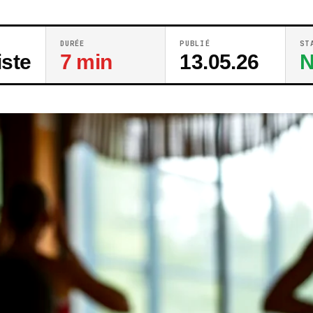
DURÉE
PUBLIÉ
ST
iste
7 min
13.05.26
N