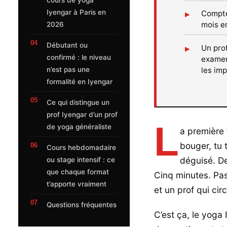
Iyengar à Paris en
Compte
mois e
2026
Débutant ou
Un prof
confirmé : le niveau
examen
les imp
n’est pas une
formalité en Iyengar
Ce qui distingue un
prof Iyengar d’un prof
L
de yoga généraliste
a première 
bouger, tu 
Cours hebdomadaire
déguisé. De
ou stage intensif : ce
que chaque format
Cinq minutes. Pas
t’apporte vraiment
et un prof qui circ
Questions fréquentes
C’est ça, le yoga 