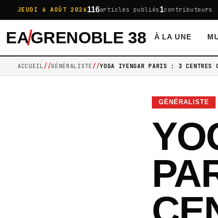
116
1
JEUDI 6 AOÛT 2026
articles publiés
contributeurs
EA
GRENOBLE 38
À LA UNE
MU
ACCUEIL
GÉNÉRALISTE
YOGA IYENGAR PARIS : 3 CENTRES 
GÉNÉRALISTE
YO
PA
CE