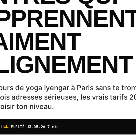
APPRENNEN
AIMENT
ALIGNEMENT
ours de yoga Iyengar à Paris sans te tro
is adresses sérieuses, les vrais tarifs 2
isir ton niveau.
·
PUBLIÉ
13.05.26
·
7 min
STEL