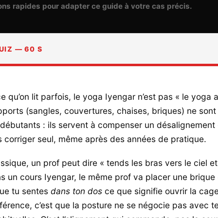
ons rapides pour adapter ce guide à votre cas précis.
UIZ — 60 S
e qu’on lit parfois, le yoga Iyengar n’est pas « le yoga
pports (sangles, couvertures, chaises, briques) ne son
débutants : ils servent à compenser un désalignement 
s corriger seul, même après des années de pratique.
sique, un prof peut dire « tends les bras vers le ciel e
s un cours Iyengar, le même prof va placer une brique 
ue tu sentes
dans ton dos
ce que signifie ouvrir la cag
fférence, c’est que la posture ne se négocie pas avec t