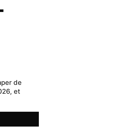
T
mper de
026, et