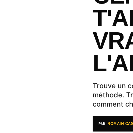
T'
VR
L'
Trouve un c
méthode. Tro
comment cho
PAR
ROMAIN CA