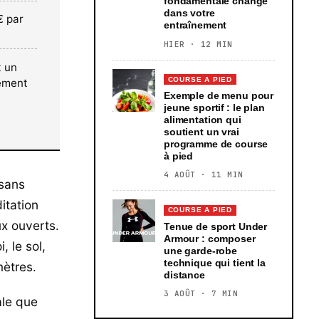
fondamentale change
dans votre
€ par
entraînement
HIER · 12 MIN
t un
COURSE A PIED
uement
Exemple de menu pour
jeune sportif : le plan
alimentation qui
soutient un vrai
programme de course
à pied
4 AOÛT · 11 MIN
 sans
itation
COURSE A PIED
ux ouverts.
Tenue de sport Under
Armour : composer
 le sol,
une garde-robe
technique qui tient la
mètres.
distance
3 AOÛT · 7 MIN
ale que