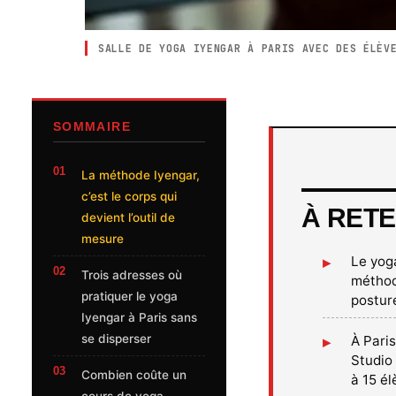
SALLE DE YOGA IYENGAR À PARIS AVEC DES ÉLÈV
SOMMAIRE
La méthode Iyengar,
c’est le corps qui
À RETE
devient l’outil de
mesure
Le yog
Trois adresses où
méthod
pratiquer le yoga
posture
Iyengar à Paris sans
se disperser
À Pari
Studio 
Combien coûte un
à 15 é
cours de yoga