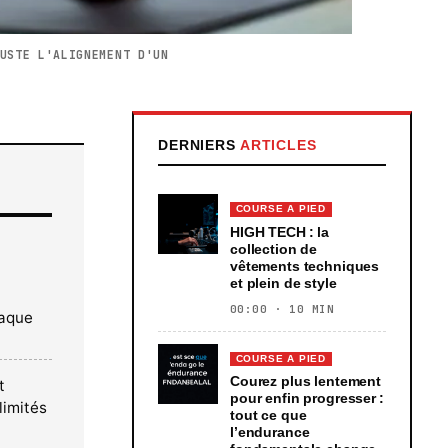
USTE L'ALIGNEMENT D'UN
DERNIERS
ARTICLES
COURSE A PIED
HIGH TECH : la
collection de
vêtements techniques
et plein de style
00:00 · 10 MIN
haque
COURSE A PIED
Courez plus lentement
t
pour enfin progresser :
limités
tout ce que
l’endurance